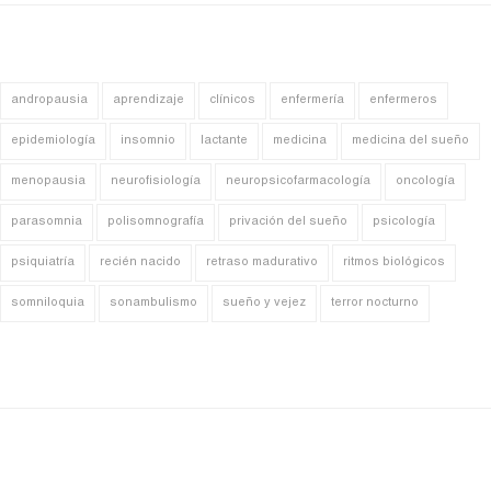
andropausia
aprendizaje
clínicos
enfermería
enfermeros
epidemiología
insomnio
lactante
medicina
medicina del sueño
menopausia
neurofisiología
neuropsicofarmacología
oncología
parasomnia
polisomnografía
privación del sueño
psicología
psiquiatría
recién nacido
retraso madurativo
ritmos biológicos
somniloquia
sonambulismo
sueño y vejez
terror nocturno