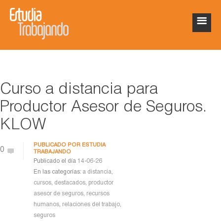
Curso a distancia para
Productor Asesor de Seguros.
KLOW
PUBLICADO POR
ESTUDIA
0
TRABAJANDO
Publicado el día
14-06-26
En las categorías:
a distancia
,
cursos
,
destacados
,
productor
asesor de seguros
,
recursos
humanos
,
relaciones del trabajo
,
seguros