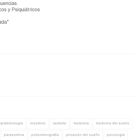
uencias.
os y Psiquiátricos
ada”
epidemiología
insomnio
lactante
medicina
medicina del sueño
parasomnia
polisomnografía
privación del sueño
psicología