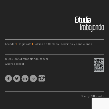
Acceder
|
Registrate
|
Política de Cookies
|
Términos y condiciones
© 2023
estudiatrabajando.com.ar
-
Querés crecer.
Site by
C4f.
studio