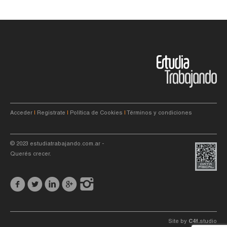
Acceder
|
Registrate
|
Política de Cookies
|
Términos y condiciones
© 2023
estudiatrabajando.com.ar
-
Querés crecer.
Site by
C4f.
studio