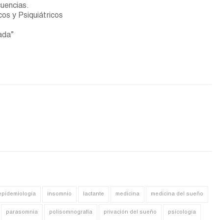
uencias.
os y Psiquiátricos
ada”
epidemiología
insomnio
lactante
medicina
medicina del sueño
parasomnia
polisomnografía
privación del sueño
psicología