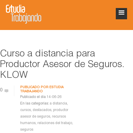
Curso a distancia para
Productor Asesor de Seguros.
KLOW
PUBLICADO POR
ESTUDIA
0
TRABAJANDO
Publicado el día
14-06-26
En las categorías:
a distancia
,
cursos
,
destacados
,
productor
asesor de seguros
,
recursos
humanos
,
relaciones del trabajo
,
seguros