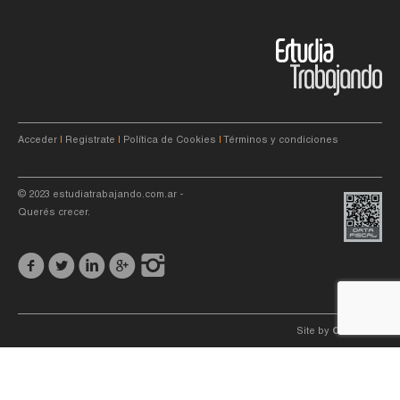
Acceder
|
Registrate
|
Política de Cookies
|
Términos y condiciones
© 2023
estudiatrabajando.com.ar
-
Querés crecer.
Site by
C4f.
studio