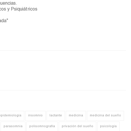
uencias.
os y Psiquiátricos
ada”
epidemiología
insomnio
lactante
medicina
medicina del sueño
parasomnia
polisomnografía
privación del sueño
psicología