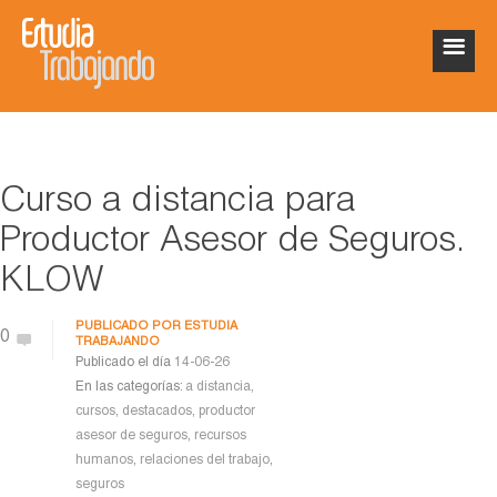
Curso a distancia para
Productor Asesor de Seguros.
KLOW
PUBLICADO POR
ESTUDIA
0
TRABAJANDO
Publicado el día
14-06-26
En las categorías:
a distancia
,
cursos
,
destacados
,
productor
asesor de seguros
,
recursos
humanos
,
relaciones del trabajo
,
seguros