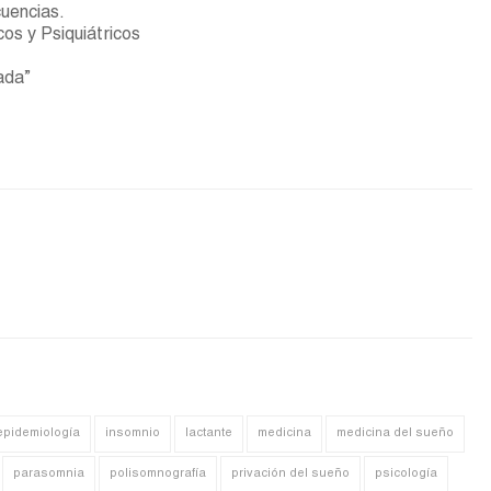
uencias.
os y Psiquiátricos
ada”
epidemiología
insomnio
lactante
medicina
medicina del sueño
parasomnia
polisomnografía
privación del sueño
psicología