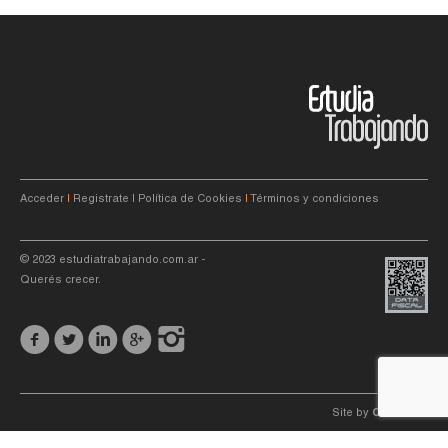
Acceder
|
Registrate
|
Política de Cookies
|
Términos y condiciones
© 2023
estudiatrabajando.com.ar
-
Querés crecer.
Site by
C4f.
studio