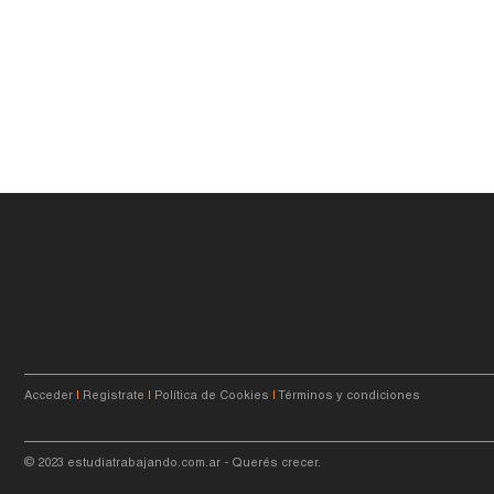
Acceder
|
Registrate
|
Política de Cookies
|
Términos y condiciones
© 2023
estudiatrabajando.com.ar
- Querés crecer.