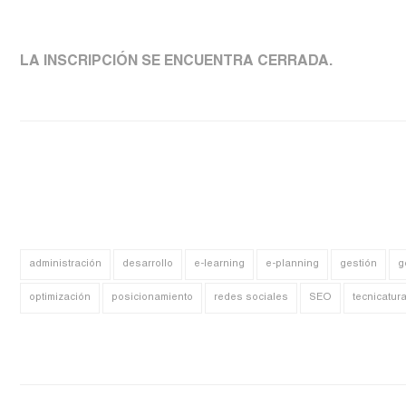
LA INSCRIPCIÓN SE ENCUENTRA CERRADA.
administración
desarrollo
e-learning
e-planning
gestión
g
optimización
posicionamiento
redes sociales
SEO
tecnicatur