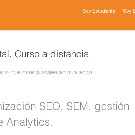
Soy Estudiante
Soy 
al. Curso a distancia
ración
,
inglés
,
marketing
,
portugués
,
tecnicatura
,
técnicos
mización SEO, SEM, gestión
 Analytics.