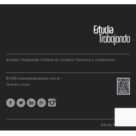
Acceder
|
Registrate
|
Política de Cookies
|
Términos y condiciones
© 2023
estudiatrabajando.com.ar
-
Querés crecer.
Site by
C4f.
studio