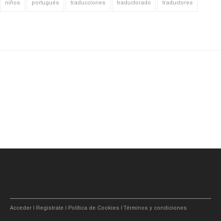
niños
portugués
traducciones
traductorado
traductores
Acceder
|
Registrate
|
Política de Cookies
|
Términos y condiciones