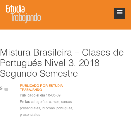
Mistura Brasileira – Clases de
Portugués Nivel 3. 2018
Segundo Semestre
PUBLICADO POR
ESTUDIA
9
TRABAJANDO
Publicado el día
18-08-09
En las categorías:
cursos
,
cursos
presenciales
,
idiomas
,
portugués
,
presenciales