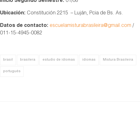
Inicio Segundo Semestre:
01/08
Ubicación:
Constitución 2215 – Luján, Pcia de Bs. As.
Datos de contacto:
escuelamisturabrasileira@gmail.com
/
011-15-4945-0082
brasil
brasilera
estudio de idiomas
idiomas
Mistura Brasileira
portugués