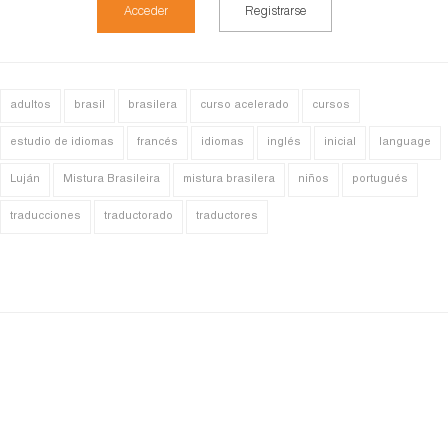
Acceder
Registrarse
adultos
brasil
brasilera
curso acelerado
cursos
estudio de idiomas
francés
idiomas
inglés
inicial
language
Luján
Mistura Brasileira
mistura brasilera
niños
portugués
traducciones
traductorado
traductores