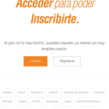
Acceder
para poder
Inscribirte.
Si aún no lo has hecho, puedes hacerlo ya mismo en muy
simples pasos.
Acceder
Registrarse
adultos
brasil
brasilera
cursos
estudio de idiomas
francés
idiomas
inglés
inicial
language
Luján
mistura brasilera