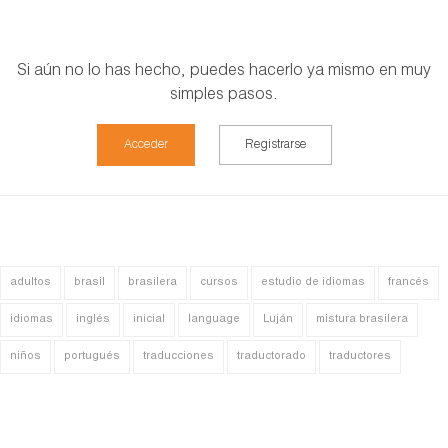
Si aún no lo has hecho, puedes hacerlo ya mismo en muy
simples pasos.
Acceder
Registrarse
adultos
brasil
brasilera
cursos
estudio de idiomas
francés
idiomas
inglés
inicial
language
Luján
mistura brasilera
niños
portugués
traducciones
traductorado
traductores