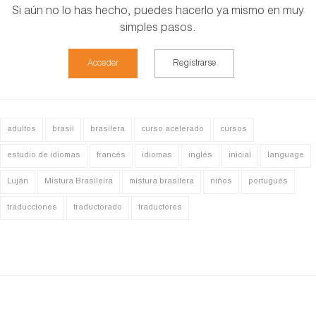
Si aún no lo has hecho, puedes hacerlo ya mismo en muy
simples pasos.
Acceder
Registrarse
adultos
brasil
brasilera
curso acelerado
cursos
estudio de idiomas
francés
idiomas
inglés
inicial
language
Luján
Mistura Brasileira
mistura brasilera
niños
portugués
traducciones
traductorado
traductores