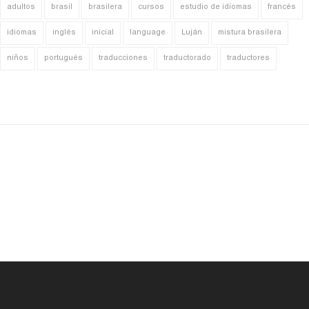
adultos
brasil
brasilera
cursos
estudio de idiomas
francés
idiomas
inglés
inicial
language
Luján
mistura brasilera
niños
portugués
traducciones
traductorado
traductores