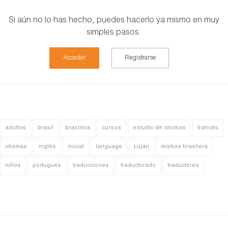
Si aún no lo has hecho, puedes hacerlo ya mismo en muy
simples pasos.
Acceder
Registrarse
adultos
brasil
brasilera
cursos
estudio de idiomas
francés
idiomas
inglés
inicial
language
Luján
mistura brasilera
niños
portugués
traducciones
traductorado
traductores