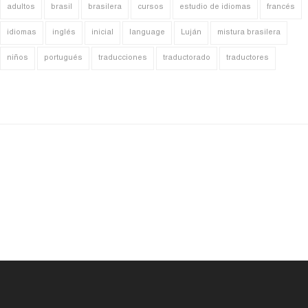
adultos
brasil
brasilera
cursos
estudio de idiomas
francés
idiomas
inglés
inicial
language
Luján
mistura brasilera
niños
portugués
traducciones
traductorado
traductores