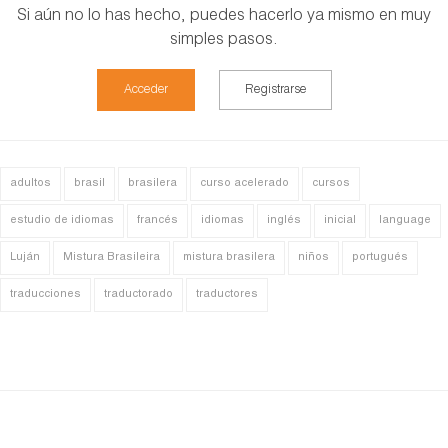
Si aún no lo has hecho, puedes hacerlo ya mismo en muy
simples pasos.
Acceder
Registrarse
adultos
brasil
brasilera
curso acelerado
cursos
estudio de idiomas
francés
idiomas
inglés
inicial
language
Luján
Mistura Brasileira
mistura brasilera
niños
portugués
traducciones
traductorado
traductores