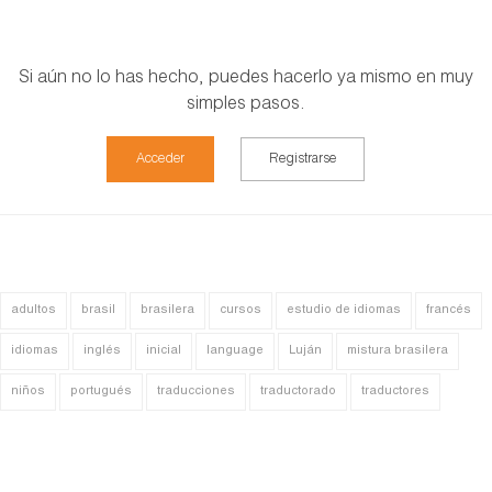
Si aún no lo has hecho, puedes hacerlo ya mismo en muy
simples pasos.
Acceder
Registrarse
adultos
brasil
brasilera
cursos
estudio de idiomas
francés
idiomas
inglés
inicial
language
Luján
mistura brasilera
niños
portugués
traducciones
traductorado
traductores