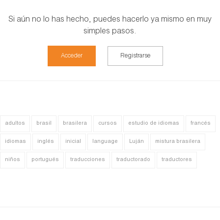
Si aún no lo has hecho, puedes hacerlo ya mismo en muy
simples pasos.
Acceder
Registrarse
adultos
brasil
brasilera
cursos
estudio de idiomas
francés
idiomas
inglés
inicial
language
Luján
mistura brasilera
niños
portugués
traducciones
traductorado
traductores