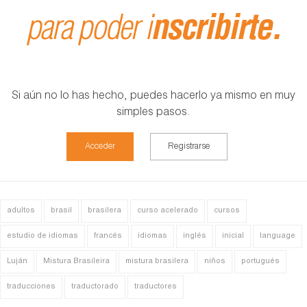
para poder i
nscribirte.
Si aún no lo has hecho, puedes hacerlo ya mismo en muy
simples pasos.
Acceder
Registrarse
adultos
brasil
brasilera
curso acelerado
cursos
estudio de idiomas
francés
idiomas
inglés
inicial
language
Luján
Mistura Brasileira
mistura brasilera
niños
portugués
traducciones
traductorado
traductores