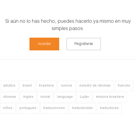
Si aún no lo has hecho, puedes hacerlo ya mismo en muy
simples pasos.
Acceder
Registrarse
adultos
brasil
brasilera
cursos
estudio de idiomas
francés
idiomas
inglés
inicial
language
Luján
mistura brasilera
niños
portugués
traducciones
traductorado
traductores