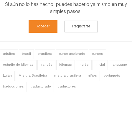
Si aún no lo has hecho, puedes hacerlo ya mismo en muy
simples pasos.
Acceder
Registrarse
adultos
brasil
brasilera
curso acelerado
cursos
estudio de idiomas
francés
idiomas
inglés
inicial
language
Luján
Mistura Brasileira
mistura brasilera
niños
portugués
traducciones
traductorado
traductores