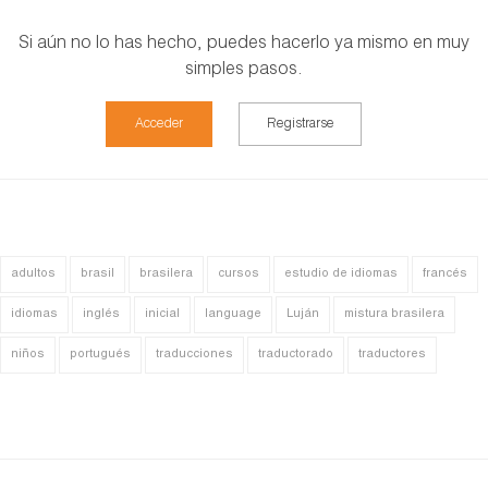
Si aún no lo has hecho, puedes hacerlo ya mismo en muy
simples pasos.
Acceder
Registrarse
adultos
brasil
brasilera
cursos
estudio de idiomas
francés
idiomas
inglés
inicial
language
Luján
mistura brasilera
niños
portugués
traducciones
traductorado
traductores