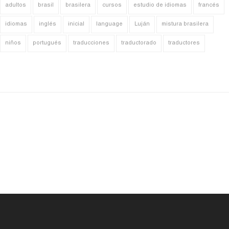
adultos
brasil
brasilera
cursos
estudio de idiomas
francés
idiomas
inglés
inicial
language
Luján
mistura brasilera
niños
portugués
traducciones
traductorado
traductores