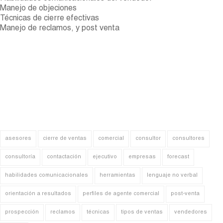
Manejo de objeciones
Técnicas de cierre efectivas
Manejo de reclamos, y post venta
asesores
cierre de ventas
comercial
consultor
consultores
consultoría
contactación
ejecutivo
empresas
forecast
habilidades comunicacionales
herramientas
lenguaje no verbal
orientación a resultados
perfiles de agente comercial
post-venta
prospección
reclamos
técnicas
tipos de ventas
vendedores