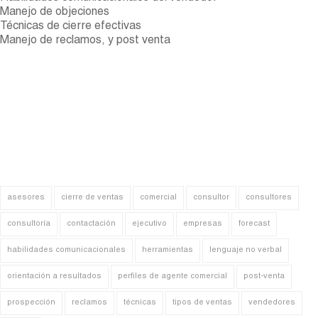
Manejo de objeciones
Técnicas de cierre efectivas
Manejo de reclamos, y post venta
asesores
cierre de ventas
comercial
consultor
consultores
consultoría
contactación
ejecutivo
empresas
forecast
habilidades comunicacionales
herramientas
lenguaje no verbal
orientación a resultados
perfiles de agente comercial
post-venta
prospección
reclamos
técnicas
tipos de ventas
vendedores