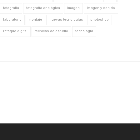
fotografía
fotografía analógica
imagen
imagen y sonido
laboratorio
montaje
nuevas tecnologías
photoshop
retoque digital
técnicas de estudio
tecnología