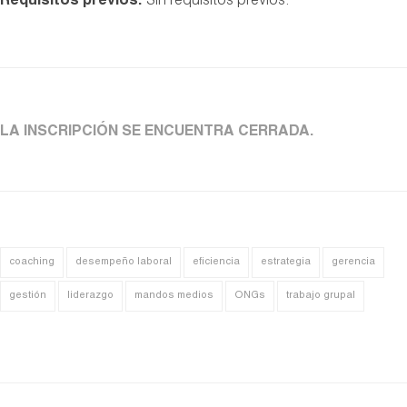
Requisitos previos:
Sin requisitos previos.
LA INSCRIPCIÓN SE ENCUENTRA CERRADA.
coaching
desempeño laboral
eficiencia
estrategia
gerencia
gestión
liderazgo
mandos medios
ONGs
trabajo grupal