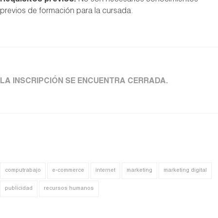
Requisitos previos:
No son necesarios conocimientos
previos de formación para la cursada.
LA INSCRIPCIÓN SE ENCUENTRA CERRADA.
computrabajo
e-commerce
internet
marketing
marketing digital
publicidad
recursos humanos