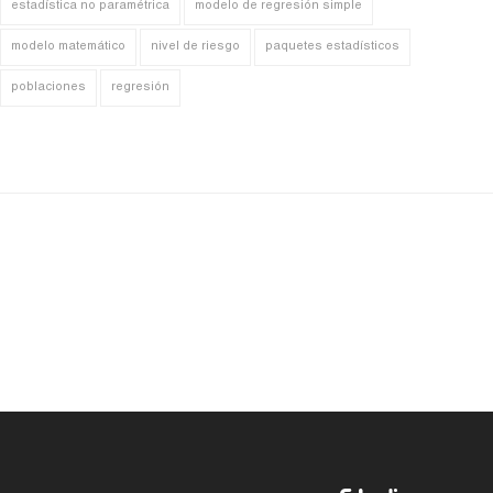
estadística no paramétrica
modelo de regresión simple
modelo matemático
nivel de riesgo
paquetes estadísticos
poblaciones
regresión