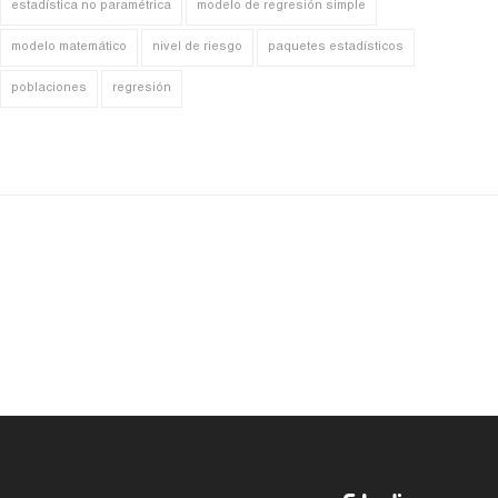
estadística no paramétrica
modelo de regresión simple
modelo matemático
nivel de riesgo
paquetes estadísticos
poblaciones
regresión