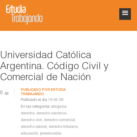
Universidad Católica
Argentina. Código Civil y
Comercial de Nación
PUBLICADO POR
ESTUDIA
0
TRABAJANDO
Publicado el día
16-05-26
En las categorías:
abogacía
,
derecho
,
derecho canónico
,
derecho civil
,
derecho comercial
,
derecho laboral
,
derecho tributario
,
educación
,
presenciales