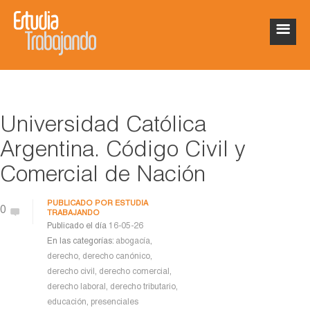
Universidad Católica
Argentina. Código Civil y
Comercial de Nación
PUBLICADO POR
ESTUDIA
0
TRABAJANDO
Publicado el día
16-05-26
En las categorías:
abogacía
,
derecho
,
derecho canónico
,
derecho civil
,
derecho comercial
,
derecho laboral
,
derecho tributario
,
educación
,
presenciales