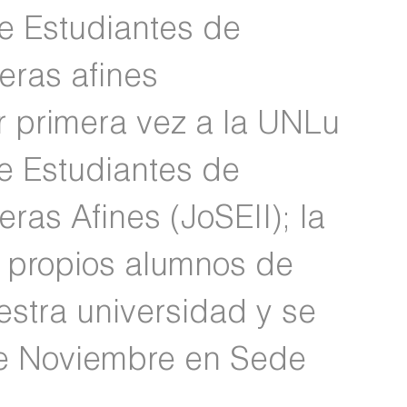
e Estudiantes de
reras afines
or primera vez a la UNLu
e Estudiantes de
eras Afines (JoSEII); la
s propios alumnos de
uestra universidad y se
 de Noviembre en Sede