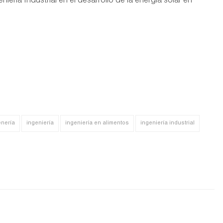
iería Industrial en el desarrollo de la energía solar en
enería
ingeniería
ingeniería en alimentos
ingeniería industrial