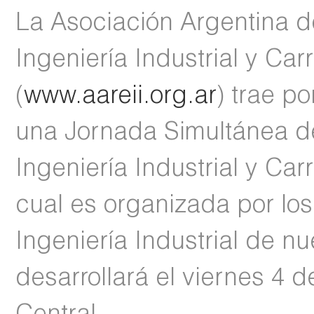
La Asociación Argentina d
Ingeniería Industrial y Car
(
www.aareii.org.ar
) trae p
una Jornada Simultánea d
Ingeniería Industrial y Carr
cual es organizada por lo
Ingeniería Industrial de n
desarrollará el viernes 4