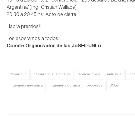
19:15 a 20:30 hs: 2° conferencia, “Los desafíos para la Ingen
Argentina”(Ing. Cristian Wallace)
20:30 a 20:45 hs: Acto de cierre
Habrá premios!!
Los esperamos a todos!
Comité Organizador de las JoSEII-UNLu
desarrollo
desarrollo sustentable
fabricaciones
industria
ing
ingeniería mecánica
ingeniería química
procesos
UNLu