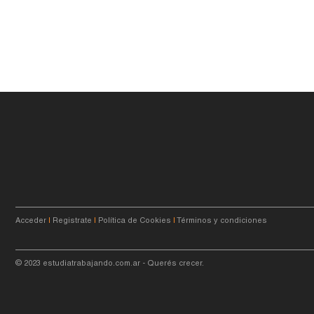
Acceder
|
Registrate
|
Política de Cookies
|
Términos y condiciones
© 2023
estudiatrabajando.com.ar
- Querés crecer.