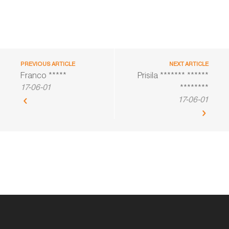
PREVIOUS ARTICLE
NEXT ARTICLE
Franco *****
Prisila ******* ******
17-06-01
********
17-06-01