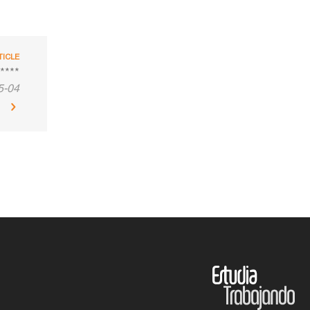
TICLE
****
5-04