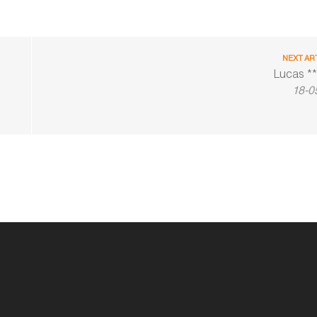
NEXT AR
Lucas **
18-0