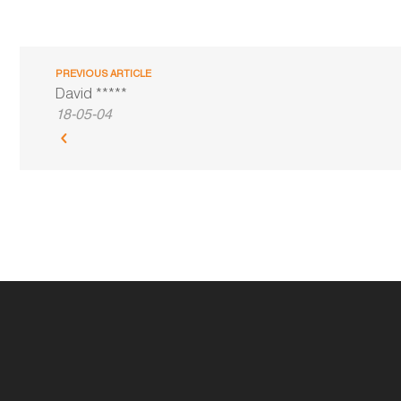
PREVIOUS ARTICLE
David *****
18-05-04