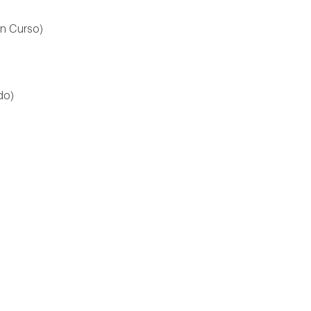
En Curso)
do)