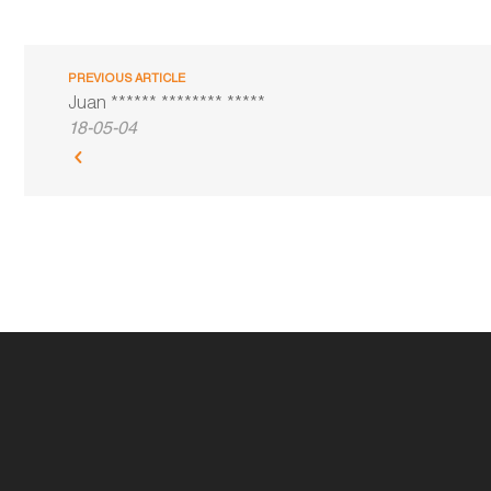
PREVIOUS ARTICLE
Juan ****** ******** *****
18-05-04