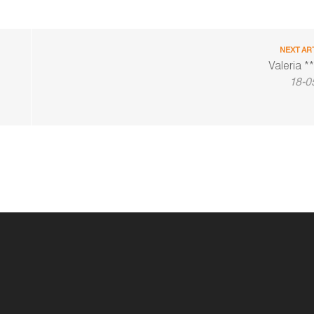
NEXT AR
Valeria *
18-0