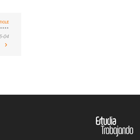
TICLE
*****
5-04