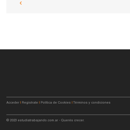
Acceder
|
Registrate
|
Política de Cookies
|
Términos y condiciones
© 2023
estudiatrabajando.com.ar
- Querés crecer.