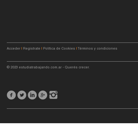
Acceder
|
Registrate
|
Política de Cookies
|
Términos y condiciones
© 2023
estudiatrabajando.com.ar
- Querés crecer.