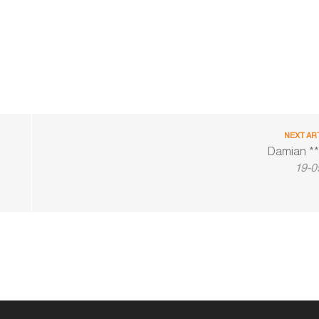
NEXT AR
Damian **
19-0