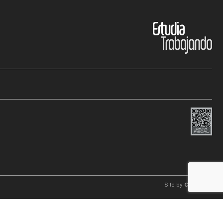
Site by
C4f.
studio