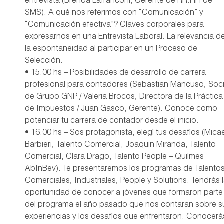
entrevista (Brenda Lafranconi, Gerente de RR.HH de
SMS): A qué nos referimos con “Comunicación” y
“Comunicación efectiva”? Claves corporales para
expresarnos en una Entrevista Laboral. La relevancia d
la espontaneidad al participar en un Proceso de
Selección.
• 15:00 hs – Posibilidades de desarrollo de carrera
profesional para contadores (Sebastian Mancuso, Soc
de Grupo GNP / Valeria Brocos, Directora de la Práctica
de Impuestos / Juan Gasco, Gerente): Conoce como
potenciar tu carrera de contador desde el inicio.
• 16:00 hs – Sos protagonista, elegí tus desafíos (Mica
Barbieri, Talento Comercial; Joaquin Miranda, Talento
Comercial; Clara Drago, Talento People – Quilmes
AbInBev): Te presentaremos los programas de Talento
Comerciales, Industriales, People y Solutions. Tendrás 
oportunidad de conocer a jóvenes que formaron parte
del programa el año pasado que nos contaran sobre s
experiencias y los desafíos que enfrentaron. Conocerá