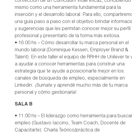
confección de un Curriculum Vitae eficaz, concibiendo 
mismo como una herramienta fundamental para la
inserción y el desarrollo laboral. Para ello, compartirem
una guía paso a paso con el objetivo brindar informaci
y sugerencias que les permitan conocer mejor su perfil
profesional y presentarlo de la forma más exitosa.
• 16:00 hs – Cómo desarrollar tu marca personal en el
mundo laboral (Dominique Kessen, Employer Brand &
Talent): En este taller el equipo de RRHH de Unilever te 
a ayudar a conocer herramientas para construir una
estrategia que te ayude a posicionarte mejor en los
canales de búsqueda de empleo, especialmente en
Linkedin. ¡Sumate y aprendé mucho más de tu marca
personal y cómo gestionarla!
SALA B
• 11:00 hs – El liderazgo como herramienta para busca
empleo (Gustavo Iaccino, Team Coach, Docente de
Capacitarte): Charla Teórico/práctica de