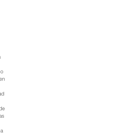
a
lo
 en
ad
 de
as
na