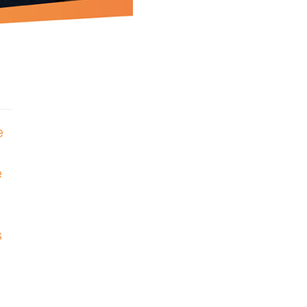
e
e
s