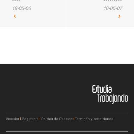
****
*********
18-05-06
18-05-07
Acceder
|
Registrate
|
Política de Cookies
|
Términos y condiciones