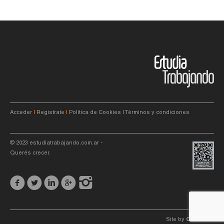
Acceder
|
Registrate
|
Política de Cookies
|
Términos y condiciones
© 2023
estudiatrabajando.com.ar
-
Querés crecer.
Site by
C4f.
studio