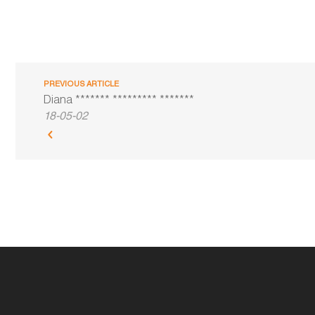
PREVIOUS ARTICLE
Diana ******* ********* *******
18-05-02