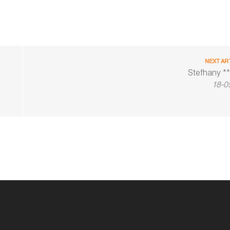
NEXT AR
Stefhany **
18-0