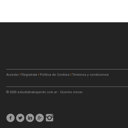
Acceder
|
Registrate
|
Política de Cookies
|
Términos y condiciones
© 2023
estudiatrabajando.com.ar
- Querés crecer.