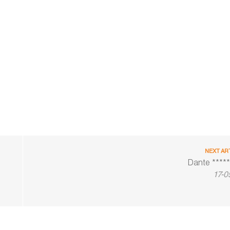
NEXT AR
Dante *****
17-0