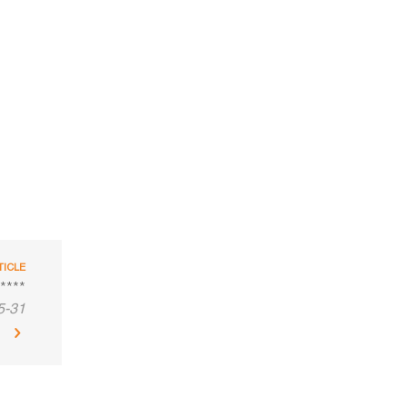
TICLE
****
5-31