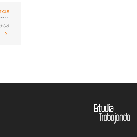
TICLE
****
6-03