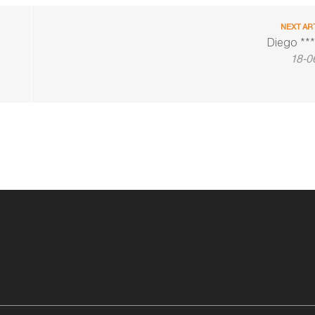
NEXT AR
Diego ***
18-0