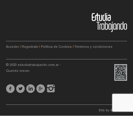
Acceder
|
Registrate
|
Política de Cookies
|
Términos y condiciones
© 2023
estudiatrabajando.com.ar
-
Querés crecer.
Site by
C4f.
studio