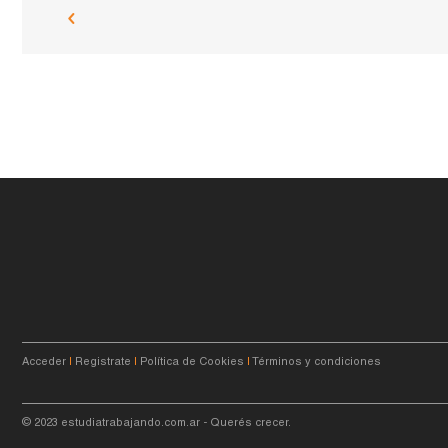
Acceder
|
Registrate
|
Política de Cookies
|
Términos y condiciones
© 2023
estudiatrabajando.com.ar
- Querés crecer.