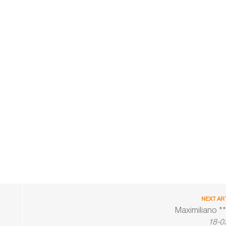
NEXT AR
Maximiliano **
18-0