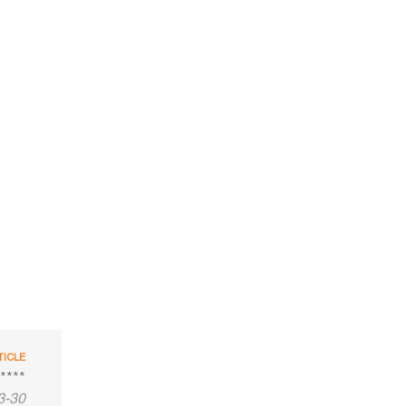
TICLE
****
3-30