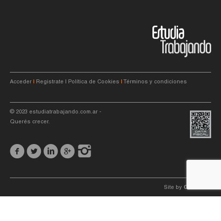
Acceder
|
Registrate
|
Política de Cookies
|
Términos y condiciones
© 2023
estudiatrabajando.com.ar
-
Querés crecer.
Site by
C4f.
studio