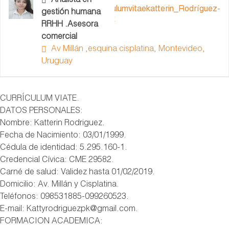
Analista en
Curriculumvitaekatterin_Rodríguez-
gestión humana
2.docx
RRHH .Asesora
comercial
Av Millán ,esquina cisplatina, Montevideo,
Uruguay
CURRÍCULUM VIATE.
DATOS PERSONALES:
Nombre: Katterin Rodriguez.
Fecha de Nacimiento: 03/01/1999.
Cédula de identidad: 5.295.160-1.
Credencial Cívica: CME 29582.
Carné de salud: Validez hasta 01/02/2019.
Domicilio: Av. Millán y Cisplatina.
Teléfonos: 098531885-099260523.
E-mail: Kattyrodriguezpk@gmail.com.
FORMACION ACADEMICA: