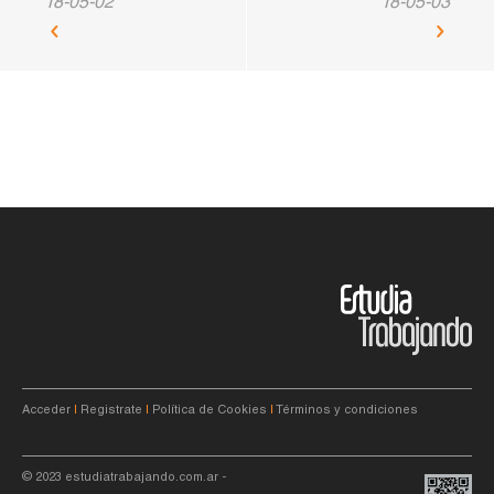
18-05-02
18-05-03
Acceder
|
Registrate
|
Política de Cookies
|
Términos y condiciones
© 2023
estudiatrabajando.com.ar
-