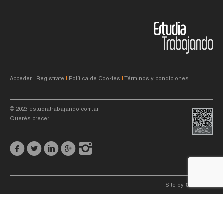
Acceder
|
Registrate
|
Política de Cookies
|
Términos y condiciones
© 2023
estudiatrabajando.com.ar
-
Querés crecer.
Site by
C4f.
studio