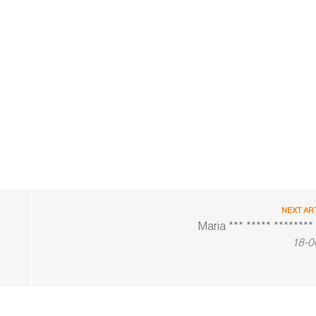
NEXT AR
Maria *** ***** ********
18-0