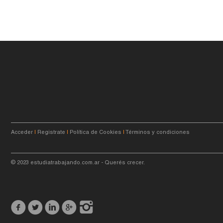
Acceder
|
Registrate
|
Política de Cookies
|
Términos y condiciones
© 2023
estudiatrabajando.com.ar
- Querés crecer.