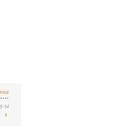
TICLE
 ****
6-14