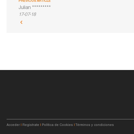
PREVIOUS ARTICLE
Julian *********
17-07-18
Acceder
|
Registrate
|
Política de Cookies
|
Términos y condiciones