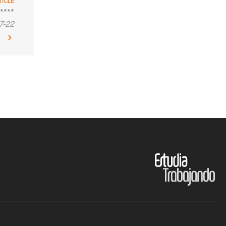
TICLE
*****
7-22