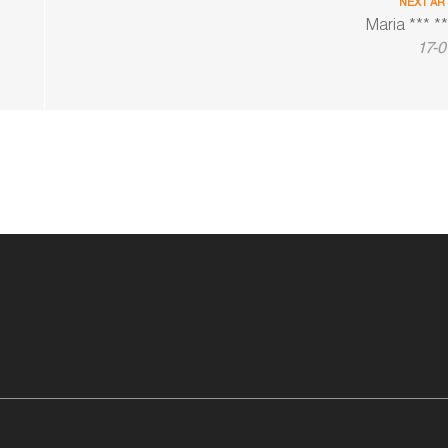
NEXT AR
Maria *** *
17-0