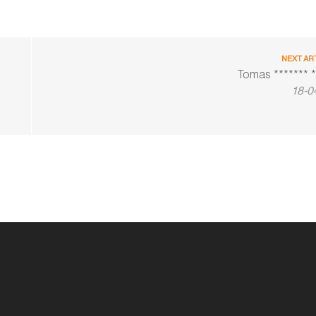
NEXT AR
Tomas ******* *
18-0