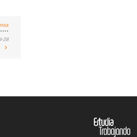
TICLE
****
4-28