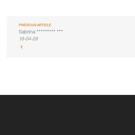
PREVIOUS ARTICLE
Sabrina ********* ***
18-04-28