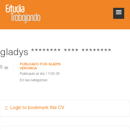
gladys ******** **** ********
PUBLICADO POR
GLADYS
0
VERONICA
Publicado el día
17-06-28
En las categorías:
Login to bookmark this CV