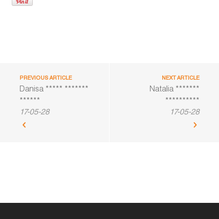
PREVIOUS ARTICLE
NEXT ARTICLE
Danisa ***** *******
Natalia *******
******
**********
17-05-28
17-05-28