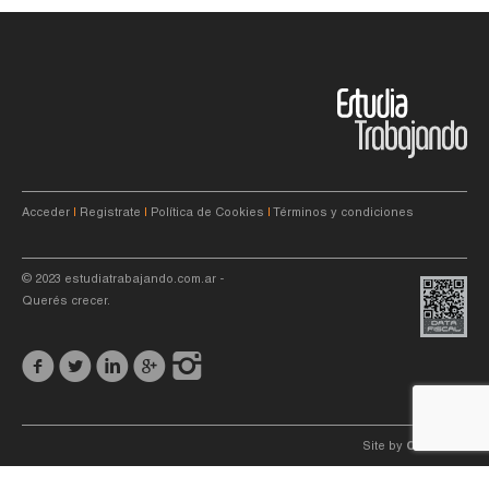
Acceder
|
Registrate
|
Política de Cookies
|
Términos y condiciones
© 2023
estudiatrabajando.com.ar
-
Querés crecer.
Site by
C4f.
studio